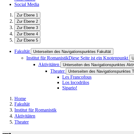
Social Media
Zur Ebene 1
Zur Ebene 2
Zur Ebene 3
Zur Ebene 4
Zur Ebene 5
Fakultät
Unterseiten des Navigationspunktes Fakultät
Institut für Romanistik
Diese Seite ist ein Knotenpunkt
U
Aktivitäten
Unterseiten des Navigationspunktes Akti
Theater
Unterseiten des Navigationspunktes 
Les Francofous
Los locodrilos
Sipario!
Home
Fakultät
Institut für Romanistik
Aktivitäten
Theater