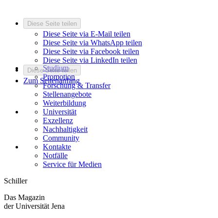
Diese Seite teilen
Diese Seite via E-Mail teilen
Diese Seite via WhatsApp teilen
Diese Seite via Facebook teilen
Diese Seite via LinkedIn teilen
Studium
Diese Seite teilen
Promotion
Zum Seitenanfang
Forschung & Transfer
Stellenangebote
Weiterbildung
Universität
Exzellenz
Nachhaltigkeit
Community
Kontakte
Notfälle
Service für Medien
Schiller
Das Magazin
der Universität Jena