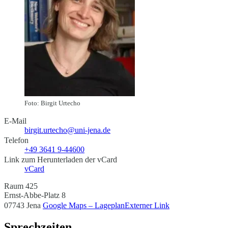
Foto: Birgit Urtecho
E-Mail
birgit.urtecho@uni-jena.de
Telefon
+49 3641 9-44600
Link zum Herunterladen der vCard
vCard
Raum 425
Ernst-Abbe-Platz 8
07743 Jena
Google Maps – Lageplan
Externer Link
Sprechzeiten