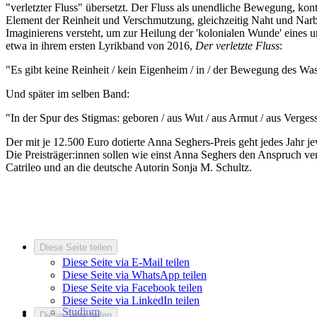
"verletzter Fluss" übersetzt. Der Fluss als unendliche Bewegung, ko
Element der Reinheit und Verschmutzung, gleichzeitig Naht und Narbe
Imaginierens versteht, um zur Heilung der 'kolonialen Wunde' eines 
etwa in ihrem ersten Lyrikband von 2016,
Der verletzte Fluss
:
"Es gibt keine Reinheit / kein Eigenheim / in / der Bewegung des Wass
Und später im selben Band:
"In der Spur des Stigmas: geboren / aus Wut / aus Armut / aus Verge
Der mit je 12.500 Euro dotierte Anna Seghers-Preis geht jedes Jahr 
Die Preisträger:innen sollen wie einst Anna Seghers den Anspruch vert
Catrileo und an die deutsche Autorin Sonja M. Schultz.
Diese Seite teilen
Diese Seite via E-Mail teilen
Diese Seite via WhatsApp teilen
Diese Seite via Facebook teilen
Diese Seite via LinkedIn teilen
Studium
Diese Seite teilen