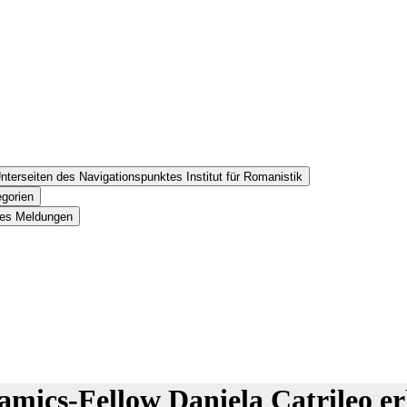
nterseiten des Navigationspunktes Institut für Romanistik
egorien
tes Meldungen
ics-Fellow Daniela Catrileo er