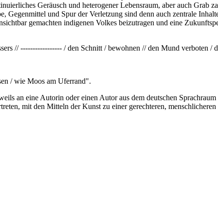
ntinuierliches Geräusch und heterogener Lebensraum, aber auch Grab za
, Gegenmittel und Spur der Verletzung sind denn auch zentrale Inhalte
unsichtbar gemachten indigenen Volkes beizutragen und eine Zukunftspe
ers // ----------------- / den Schnitt / bewohnen // den Mund verboten 
ssen / wie Moos am Uferrand".
jeweils an eine Autorin oder einen Autor aus dem deutschen Sprachrau
reten, mit den Mitteln der Kunst zu einer gerechteren, menschlicheren 