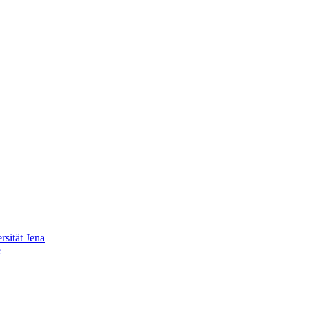
sität Jena
e