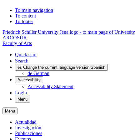
To main navigation
To content
To footer
Friedrich Schiller University Jena logo - to main page of University
ARCOSUR
Faculty of Arts
Quick start
Search
es
Change the current language version Spanish
de
German
Accessibility
Accessibility Statement
Login
Menu
Menu
Actualidad
Investigación
Publicaciones
Eventos