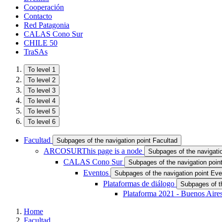
Cooperación
Contacto
Red Patagonia
CALAS Cono Sur
CHILE 50
TraSAs
To level 1
To level 2
To level 3
To level 4
To level 5
To level 6
Facultad
Subpages of the navigation point Facultad
ARCOSUR
This page is a node
Subpages of the navigat
CALAS Cono Sur
Subpages of the navigation poi
Eventos
Subpages of the navigation point Ev
Plataformas de diálogo
Subpages of th
Plataforma 2021 - Buenos Aires
Home
Facultad