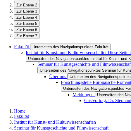
Zur Ebene 2
Zur Ebene 3
Zur Ebene 4
Zur Ebene 5
Zur Ebene 6
Zur Ebene 7
Fakultät
Unterseiten des Navigationspunktes Fakultät
Institut für Kunst- und Kulturwissenschaften
Diese Seite 
Unterseiten des Navigationspunktes Institut für Kunst- und 
Seminar für Kunstgeschichte und Filmwissenschaf
Unterseiten des Navigationspunktes Seminar für Kun
Über uns
Unterseiten des Navigationspunktes
Forschungsstelle Europäische Romant
Unterseiten des Navigationspunktes Fo
Meldungen
Unterseiten des Na
Gastvortrag: Dr. Stephan
Home
Fakultät
Institut für Kunst- und Kulturwissenschaften
Seminar für Kunstgeschichte und Filmwissenschaft