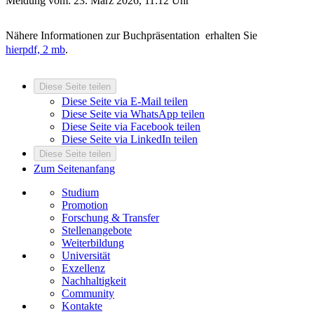
Meldung vom:
23. März 2026, 11:12 Uhr
Nähere Informationen zur Buchpräsentation erhalten Sie
hier
pdf, 2 mb
.
Diese Seite teilen
Diese Seite via E-Mail teilen
Diese Seite via WhatsApp teilen
Diese Seite via Facebook teilen
Diese Seite via LinkedIn teilen
Diese Seite teilen
Zum Seitenanfang
Studium
Promotion
Forschung & Transfer
Stellenangebote
Weiterbildung
Universität
Exzellenz
Nachhaltigkeit
Community
Kontakte