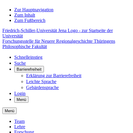
Zur Hauptnavigation
Zum Inhalt
Zum Fußbereich
Friedrich-Schiller-Universität Jena Logo - zur Startseite der
Universität
Forschungsstelle für Neuere Regionalgeschichte Thüringens
Philosophische Fakultät
Schnelleinstieg
Suche
Barrierefreiheit
Erklärung zur Barrierefreiheit
Leichte Sprache
Gebärdensprache
Login
Menü
Menü
Team
Lehre
Forschung