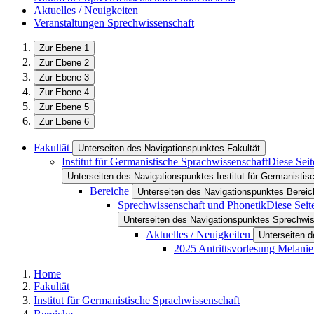
Aktuelles / Neuigkeiten
Veranstaltungen Sprechwissenschaft
Zur Ebene 1
Zur Ebene 2
Zur Ebene 3
Zur Ebene 4
Zur Ebene 5
Zur Ebene 6
Fakultät
Unterseiten des Navigationspunktes Fakultät
Institut für Germanistische Sprachwissenschaft
Diese Seit
Unterseiten des Navigationspunktes Institut für Germanisti
Bereiche
Unterseiten des Navigationspunktes Bereic
Sprechwissenschaft und Phonetik
Diese Seit
Unterseiten des Navigationspunktes Sprechwi
Aktuelles / Neuigkeiten
Unterseiten d
2025 Antrittsvorlesung Melanie
Home
Fakultät
Institut für Germanistische Sprachwissenschaft