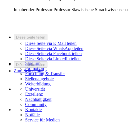
Inhaber der Professur
Professur Slawistische Sprachwissenscha
Diese Seite teilen
Diese Seite via E-Mail teilen
Diese Seite via WhatsApp teilen
Diese Seite via Facebook teilen
Diese Seite via LinkedIn teilen
Studium
Diese Seite teilen
Promotion
Zum Seitenanfang
Forschung & Transfer
Stellenangebote
Weiterbildung
Universität
Exzellenz
Nachhaltigkeit
Community
Kontakte
Notfälle
Service für Medien