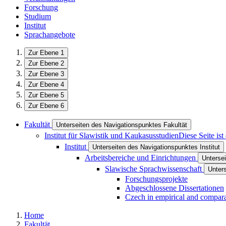
Forschung
Studium
Institut
Sprachangebote
Zur Ebene 1
Zur Ebene 2
Zur Ebene 3
Zur Ebene 4
Zur Ebene 5
Zur Ebene 6
Fakultät
Unterseiten des Navigationspunktes Fakultät
Institut für Slawistik und Kaukasusstudien
Diese Seite is
Institut
Unterseiten des Navigationspunktes Institut
Arbeitsbereiche und Einrichtungen​
Untersei
Slawische Sprachwissenschaft
Unter
Forschungsprojekte
Abgeschlossene Dissertationen
Czech in empirical and comparat
Home
Fakultät