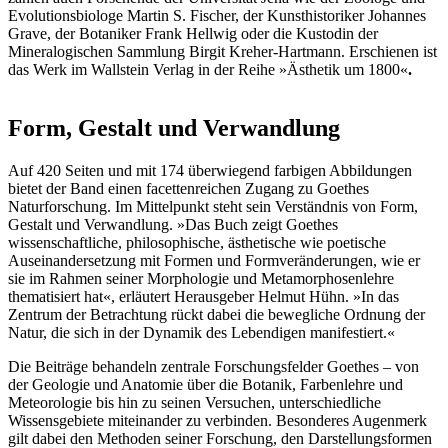
Evolutionsbiologe Martin S. Fischer, der Kunsthistoriker Johannes
Grave, der Botaniker Frank Hellwig oder die Kustodin der
Mineralogischen Sammlung Birgit Kreher-Hartmann. Erschienen ist
das Werk im Wallstein Verlag in der Reihe »Ästhetik um 1800«
.
Form, Gestalt und Verwandlung
Auf 420 Seiten und mit 174 überwiegend farbigen Abbildungen
bietet der Band einen facettenreichen Zugang zu Goethes
Naturforschung. Im Mittelpunkt steht sein Verständnis von Form,
Gestalt und Verwandlung. »Das Buch zeigt Goethes
wissenschaftliche, philosophische, ästhetische wie poetische
Auseinandersetzung mit Formen und Formveränderungen, wie er
sie im Rahmen seiner Morphologie und Metamorphosenlehre
thematisiert hat«, erläutert Herausgeber Helmut Hühn. »In das
Zentrum der Betrachtung rückt dabei die bewegliche Ordnung der
Natur, die sich in der Dynamik des Lebendigen manifestiert.«
Die Beiträge behandeln zentrale Forschungsfelder Goethes – von
der Geologie und Anatomie über die Botanik, Farbenlehre und
Meteorologie bis hin zu seinen Versuchen, unterschiedliche
Wissensgebiete miteinander zu verbinden. Besonderes Augenmerk
gilt dabei den Methoden seiner Forschung, den Darstellungsformen