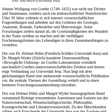
Foto: Jens Meyer (Universität Jena)
Johann Wolfgang von Goethe (1749–1832) war nicht nur Dichter
und Staatsmann, sondern auch ein leidenschaftlicher Naturforscher.
Über 50 Jahre widmete er sich intensiv wissenschaftlichen
Fragestellungen und arbeitete auf den Gebieten der Geologie,
Anatomie, Botanik, Farbenlehre und Meteorologie. Seine
Forschungen zielten darauf ab, die Gesetzmäßigkeiten des Wandels
in der Natur sichtbar zu machen und die vielfältigen
Erscheinungsformen des Lebendigen in ihren Zusammenhängen zu
verstehen.
Die von Dr. Helmut Hühn (Friedrich-Schiller-Universität Jena) und
Dr. Margrit Wyder (Zürich) kuratierte Dauerausstellung
»Bewegliche Ordnung« im Goethe-Laboratorium vermittelt
anschaulich Goethes naturwissenschaftliches Denken und dessen
enge Verbindung zur Universität Jena. Nun liegt mit dem
gleichnamigen Band eine umfassende wissenschaftliche Publikation
vor, die zentrale Themen der Ausstellung vertieft und in einen
breiteren Forschungszusammenhang einordnet.
Der von Helmut Hühn und Margrit Wyder herausgegebene Band
versammelt Beiträge renommierter Autorinnen und Autoren aus der
Naturwissenschaft, Wissenschaftsgeschichte, Philosophie,
Kunstgeschichte und Literaturwissenschaft. Zu den Mitwirkenden
zählen auch Forschende der Universität Jena wie der Zoologe und