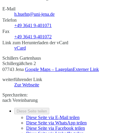
E-Mail
h.huehn@uni-jena.de
Telefon
+49 3641 9-401071
Fax
+49 3641 9-401072
Link zum Herunterladen der vCard
vCard
Schillers Gartenhaus
Schillergäßchen 2
07743 Jena
Google Maps – Lageplan
Externer Link
weiterführender Link
Zur Webseite
Sprechzeiten:
nach Vereinbarung
Diese Seite teilen
Diese Seite via E-Mail teilen
Diese Seite via WhatsApp teilen
Diese Seite via Facebook teilen