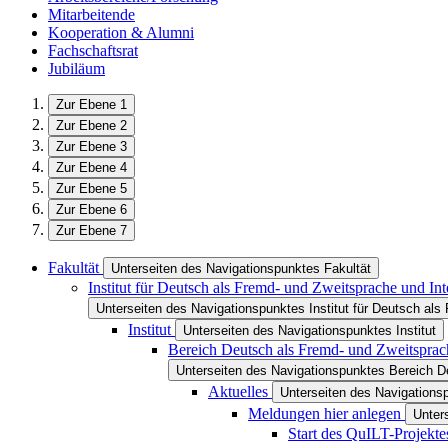
Mitarbeitende
Kooperation & Alumni
Fachschaftsrat
Jubiläum
Zur Ebene 1
Zur Ebene 2
Zur Ebene 3
Zur Ebene 4
Zur Ebene 5
Zur Ebene 6
Zur Ebene 7
Fakultät
Unterseiten des Navigationspunktes Fakultät
Institut für Deutsch als Fremd- und Zweitsprache und Int
Unterseiten des Navigationspunktes Institut für Deutsch als 
Institut
Unterseiten des Navigationspunktes Institut
Bereich Deutsch als Fremd- und Zweitsprac
Unterseiten des Navigationspunktes Bereich D
Aktuelles
Unterseiten des Navigations
Meldungen hier anlegen
Unter
Start des QuILT-Projekte