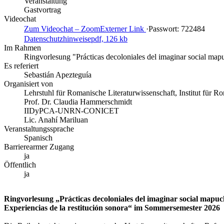
Veranstaltung
Gastvortrag
Videochat
Zum Videochat – Zoom
Externer Link
·
Passwort: 722484
Datenschutzhinweise
pdf, 126 kb
Im Rahmen
Ringvorlesung "Prácticas decoloniales del imaginar social mapu
Es referiert
Sebastián Apezteguía
Organisiert von
Lehrstuhl für Romanische Literaturwissenschaft, Institut für R
Prof. Dr. Claudia Hammerschmidt
IIDyPCA-UNRN-CONICET
Lic. Anahí Mariluan
Veranstaltungssprache
Spanisch
Barrierearmer Zugang
ja
Öffentlich
ja
Ringvorlesung „Prácticas decoloniales del imaginar social mapuc
Experiencias de la restitución sonora“ im Sommersemester 2026