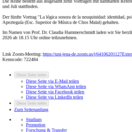
Die Reihe besteht aus insgesamt zehn Vorträgen mit namhaften Refer
und Juli stattfinden.
Der fünfte Vortrag "La lógica sonora de la neuquinidad: identidad, pol
Apezteguía (Esc. Superior de Música de Chos Malal) gehalten.
Im Namen von Prof. Dr. Claudia Hammerschmidt laden wir Sie herzli
2026 ab 18.15 Uhr online teilzunehmen.
Link Zoom-Meeting:
https://uni-jena-de.zoom.us/j/64106201127
Exter
Kenncode: 722484
Diese Seite teilen
Diese Seite via E-Mail teilen
Diese Seite via WhatsApp teilen
Diese Seite via Facebook teilen
Diese Seite via LinkedIn teilen
Diese Seite teilen
Zum Seitenanfang
Studium
Promotion
Forschung & Transfer