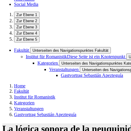
Social Media
Zur Ebene 1
Zur Ebene 2
Zur Ebene 3
Zur Ebene 4
Zur Ebene 5
Fakultät
Unterseiten des Navigationspunktes Fakultät
Institut für Romanistik
Diese Seite ist ein Knotenpunkt
U
Kategorien
Unterseiten des Navigationspunktes Kat
Veranstaltungen
Unterseiten des Navigations
Gastvortrag Sebastián Apezteguía
Home
Fakultät
Institut für Romanistik
Kategorien
Veranstaltungen
Gastvortrag Sebastián Apezteguía
La lógica sonora de la neuquinid