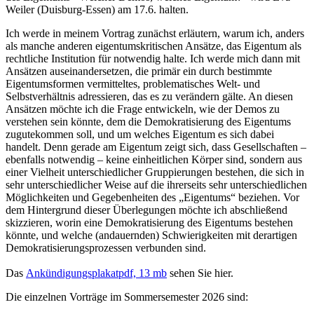
Weiler (Duisburg-Essen) am 17.6. halten.
Ich werde in meinem Vortrag zunächst erläutern, warum ich, anders
als manche anderen eigentumskritischen Ansätze, das Eigentum als
rechtliche Institution für notwendig halte. Ich werde mich dann mit
Ansätzen auseinandersetzen, die primär ein durch bestimmte
Eigentumsformen vermitteltes, problematisches Welt- und
Selbstverhältnis adressieren, das es zu verändern gälte. An diesen
Ansätzen möchte ich die Frage entwickeln, wie der Demos zu
verstehen sein könnte, dem die Demokratisierung des Eigentums
zugutekommen soll, und um welches Eigentum es sich dabei
handelt. Denn gerade am Eigentum zeigt sich, dass Gesellschaften –
ebenfalls notwendig – keine einheitlichen Körper sind, sondern aus
einer Vielheit unterschiedlicher Gruppierungen bestehen, die sich in
sehr unterschiedlicher Weise auf die ihrerseits sehr unterschiedlichen
Möglichkeiten und Gegebenheiten des „Eigentums“ beziehen. Vor
dem Hintergrund dieser Überlegungen möchte ich abschließend
skizzieren, worin eine Demokratisierung des Eigentums bestehen
könnte, und welche (andauernden) Schwierigkeiten mit derartigen
Demokratisierungsprozessen verbunden sind.
Das
Ankündigungsplakat
pdf, 13 mb
sehen Sie hier.
Die einzelnen Vorträge im Sommersemester 2026 sind: