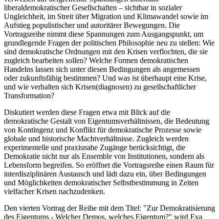
liberaldemokratischer Gesellschaften – sichtbar in sozialer
Ungleichheit, im Streit über Migration und Klimawandel sowie im
Aufstieg populistischer und autoritärer Bewegungen. Die
Vortragsreihe nimmt diese Spannungen zum Ausgangspunkt, um
grundlegende Fragen der politischen Philosophie neu zu stellen: Wie
sind demokratische Ordnungen mit den Krisen verflochten, die sie
zugleich bearbeiten sollen? Welche Formen demokratischen
Handelns lassen sich unter diesen Bedingungen als angemessen
oder zukunftsfähig bestimmen? Und was ist überhaupt eine Krise,
und wie verhalten sich Krisen(diagnosen) zu gesellschaftlicher
Transformation?
Diskutiert werden diese Fragen etwa mit Blick auf die
demokratische Gestalt von Eigentumsverhältnissen, die Bedeutung
von Kontingenz und Konflikt für demokratische Prozesse sowie
globale und historische Machtverhältnisse. Zugleich werden
experimentelle und praxisnahe Zugänge berücksichtigt, die
Demokratie nicht nur als Ensemble von Institutionen, sondern als
Lebensform begreifen. So eröffnet die Vortragsreihe einen Raum für
interdisziplinären Austausch und lädt dazu ein, über Bedingungen
und Möglichkeiten demokratischer Selbstbestimmung in Zeiten
vielfacher Krisen nachzudenken.
Den vierten Vortrag der Reihe mit dem Titel: "Zur Demokratisierung
des Eigentums - Welcher Demos, welches Eigentum?" wird Eva